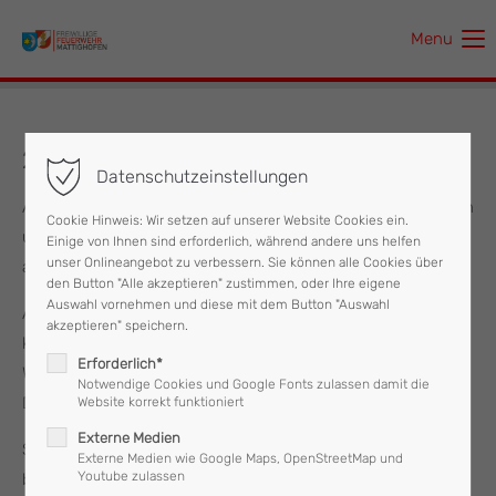
Menu
Der Eintrag "offcanvas-col1" existiert leider nicht.
Der Eintrag "offcanvas-col2" existiert leider nicht.
29.11.2024 Wasserschaden
Datenschutzeinstellungen
Der Eintrag "offcanvas-col3" existiert leider nicht.
Am frühen Freitagmorgen wurde die Feuerwehr Mattighofen
Cookie Hinweis: Wir setzen auf unserer Website Cookies ein.
um 04:44 Uhr von der Polizei zu einem Wasserschaden
Einige von Ihnen sind erforderlich, während andere uns helfen
Der Eintrag "offcanvas-col4" existiert leider nicht.
unser Onlineangebot zu verbessern. Sie können alle Cookies über
alarmiert.
den Button "Alle akzeptieren" zustimmen, oder Ihre eigene
Auswahl vornehmen und diese mit dem Button "Auswahl
Aufgrund eines technischen Defekts einer Wasserleitung
akzeptieren" speichern.
kam es vor einem Wohnhaus zu einem unkontrollierten
Erforderlich*
Wasseraustritt.
Notwendige Cookies und Google Fonts zulassen damit die
Der Bauhof wurde verständigt.
Website korrekt funktioniert
Externe Medien
Somit konnte der Einsatz seitens der Feuerwehr wieder
Externe Medien wie Google Maps, OpenStreetMap und
Youtube zulassen
beendet werden.