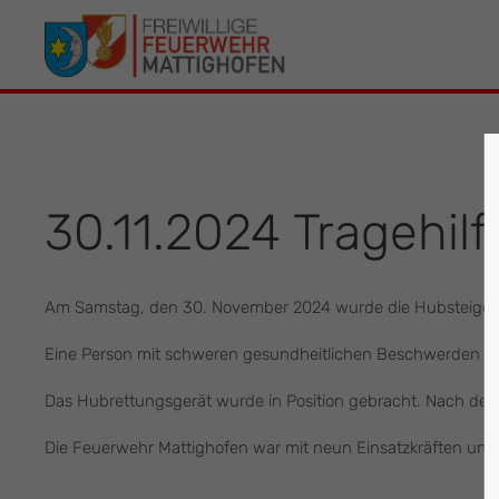
Der Eintrag "offcanvas-col1" existiert leider
Der Eintrag 
nicht.
leider nicht.
30.11.2024 Tragehilf
Am Samstag, den 30. November 2024 wurde die Hubsteigergr
Eine Person mit schweren gesundheitlichen Beschwerden mu
Das Hubrettungsgerät wurde in Position gebracht. Nach der 
Die Feuerwehr Mattighofen war mit neun Einsatzkräften und 