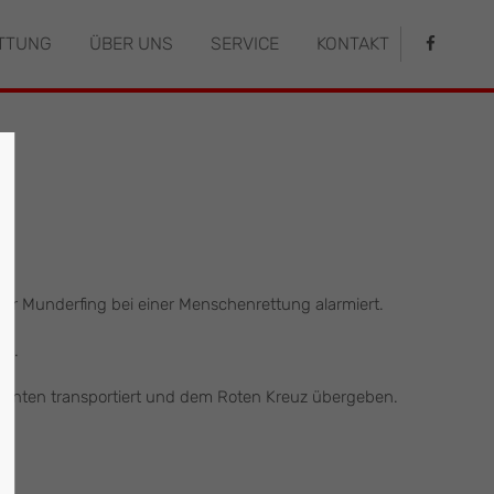
TTUNG
ÜBER UNS
SERVICE
KONTAKT
istiert
Der Eintrag "offcanvas-col4" existiert
leider nicht.
 Munderfing bei einer Menschenrettung alarmiert.
en.
h unten transportiert und dem Roten Kreuz übergeben.