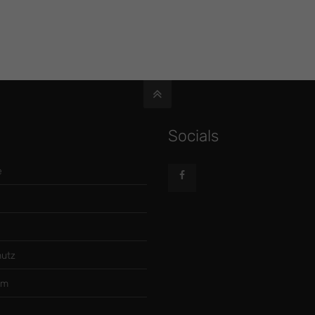
Socials
e
utz
um