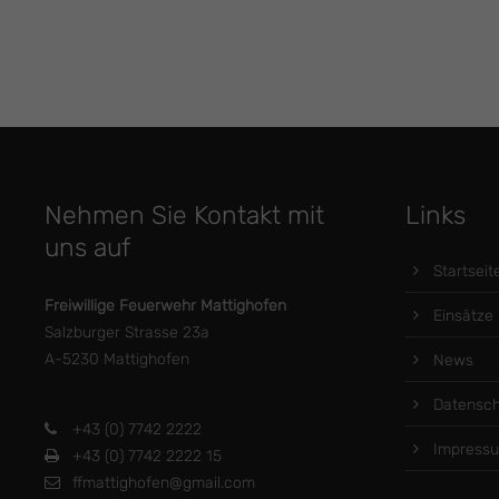
Nehmen Sie Kontakt mit
Links
uns auf
Startseit
Freiwillige Feuerwehr Mattighofen
Einsätze
Salzburger Strasse 23a
A-5230 Mattighofen
News
Datensch
+43 (0) 7742 2222
Impress
+43 (0) 7742 2222 15
ffmattighofen@gmail.com