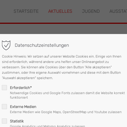
STARTSEITE
AKTUELLES
JUGEND
AUSSTA
"offcanvas-col2" existiert
Der Eintrag "offcanvas-col3" ex
leider nicht.
Datenschutzeinstellungen
e
Cookie Hinweis: Wir setzen auf unserer Website Cookies ein. Einige von Ihnen
sind erforderlich, während andere uns helfen unser Onlineangebot zu
verbessern. Sie können alle Cookies über den Button "Alle akzeptieren"
zustimmen, oder Ihre eigene Auswahl vornehmen und diese mit dem Button
uppe der Feuerwehr Mattighofen zur Unterstützung der Feuerwehr
"Auswahl akzeptieren" speichern.
Erforderlich*
sste schonend aus dem ersten Stock eines Hauses gerettet werd
Notwendige Cookies und Google Fonts zulassen damit die Website korrekt
funktioniert
Stabilisierung durch den Notarzt wurde der Patient vorsichtig nac
Externe Medien
Externe Medien wie Google Maps, OpenStreetMap und Youtube zulassen
zwei Fahrzeug für die Dauer von 45 Minuten im Einsatz.
Statistik
Google Analytics und Matomo Analytics zulassen