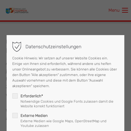
Menu
Der Eintrag "offcanvas-col1" existiert leider nicht.
Der Eintrag "offcanvas-col2" existiert leider nicht.
Übergabe LFB-A BJ 1992 an neuen
Datenschutzeinstellungen
Besitzer
Der Eintrag "offcanvas-col3" existiert leider nicht.
Cookie Hinweis: Wir setzen auf unserer Website Cookies ein.
Am 12. Juli 2021 wurde unser Steyr 10S18 4x4 nach fast 30-
Einige von Ihnen sind erforderlich, während andere uns helfen
Der Eintrag "offcanvas-col4" existiert leider nicht.
unser Onlineangebot zu verbessern. Sie können alle Cookies über
jähriger Dienstzeit an seinen neuen Besitzer übergeben.
den Button "Alle akzeptieren" zustimmen, oder Ihre eigene
Nach derzeitigem Plan wird das Fahrzeug in den nächsten
Auswahl vornehmen und diese mit dem Button "Auswahl
akzeptieren" speichern.
Jahren umgebaut und eine Weltreise soll damit bewältigt
werden.
Erforderlich*
Notwendige Cookies und Google Fonts zulassen damit die
Website korrekt funktioniert
Wir wünschen viel Freude damit und sind schon auf Fotos
Externe Medien
aus fernen Ländern gespannt
Externe Medien wie Google Maps, OpenStreetMap und
Youtube zulassen