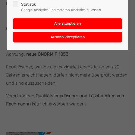
Feuerlöscher müssen mit dem Namen beschriftet werden!
Statistik
Google Analytics und Matomo Analytics zulassen
Überprüfung € 9,- pro Stück
Achtung:
neue ÖNORM F 1053
Feuerlöscher, welche die maximale Lebensdauer von 20
Jahren erreicht haben, dürfen nicht mehr überprüft werden
und sind auszuscheiden.
Vorort können
Qualitätsfeuerlöscher
und Löschdecken vom
Fachmannn
käuflich erworben werden!