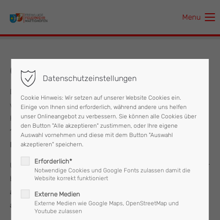
Menu
Der Eintrag "offcanvas-col1" existiert leider nicht.
Der Eintrag "offcanvas-col2" existiert leider nicht.
04.10.2024 Feuerlöscherüberprüfung
Datenschutzeinstellungen
Der Eintrag "offcanvas-col3" existiert leider nicht.
Da ein Feuerlöscher alle zwei Jahre verpflichtend überprüft
Cookie Hinweis: Wir setzen auf unserer Website Cookies ein.
werden muss und uns die Sicherheit der Bevölkerung am
Einige von Ihnen sind erforderlich, während andere uns helfen
Der Eintrag "offcanvas-col4" existiert leider nicht.
unser Onlineangebot zu verbessern. Sie können alle Cookies über
Herzen liegt, findet am
Freitag, den 04.10. von 15:00 bis
den Button "Alle akzeptieren" zustimmen, oder Ihre eigene
18:00 Uhr
eine
Feuerlöscherüberprüfung
im
Feuerwehrhaus
Auswahl vornehmen und diese mit dem Button "Auswahl
Mattighofen
statt.
akzeptieren" speichern.
Erforderlich*
Um
lange
Wartezeiten
zu vermeiden, sollten die Feuerlöscher
Notwendige Cookies und Google Fonts zulassen damit die
bereits am
Donnerstag zwischen 17:00 und 19:00 Uhr
Website korrekt funktioniert
abgegeben
und am
Freitag von 15:00 bis 18:00 Uhr
Externe Medien
Externe Medien wie Google Maps, OpenStreetMap und
abgeholt
werden.
Youtube zulassen