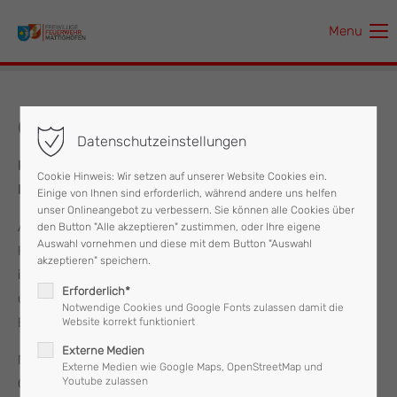
Menu
Der Eintrag "offcanvas-col1" existiert leider nicht.
Der Eintrag "offcanvas-col2" existiert leider nicht.
04.10.2025 Tag der offenen Tore
Datenschutzeinstellungen
Der Eintrag "offcanvas-col3" existiert leider nicht.
Rückblick: Tag der offenen Tore 2025 bei der Freiwilligen
Cookie Hinweis: Wir setzen auf unserer Website Cookies ein.
Feuerwehr Mattighofen
Einige von Ihnen sind erforderlich, während andere uns helfen
Der Eintrag "offcanvas-col4" existiert leider nicht.
unser Onlineangebot zu verbessern. Sie können alle Cookies über
Am Samstag, den 4. Oktober, öffnete die Freiwillige
den Button "Alle akzeptieren" zustimmen, oder Ihre eigene
Auswahl vornehmen und diese mit dem Button "Auswahl
Feuerwehr Mattighofen erneut ihre Türen und Tore für
akzeptieren" speichern.
interessierte Besucherinnen und Besucher. Zwischen 9:00
Erforderlich*
und 15:00 Uhr bot sich die Gelegenheit, einen spannenden
Notwendige Cookies und Google Fonts zulassen damit die
Blick hinter die Kulissen des Feuerwehralltags zu werfen.
Website korrekt funktioniert
Externe Medien
Neben der Besichtigung der Einsatzfahrzeuge,
Externe Medien wie Google Maps, OpenStreetMap und
Youtube zulassen
Gerätschaften und des Feuerwehrhauses war vor allem für