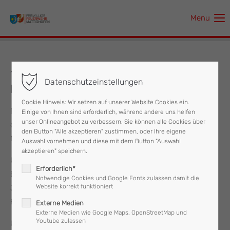
Menu
Der Eintrag "offcanvas-col1" existiert leider nicht.
Der Eintrag "offcanvas-col2" existiert leider nicht.
11.05.2024 Probebewerb und Spende
Datenschutzeinstellungen
Bewerbsbank
Der Eintrag "offcanvas-col3" existiert leider nicht.
Cookie Hinweis: Wir setzen auf unserer Website Cookies ein.
Der Probebewerb zur Vorbereitung der Jugendgruppen für
Einige von Ihnen sind erforderlich, während andere uns helfen
Der Eintrag "offcanvas-col4" existiert leider nicht.
unser Onlineangebot zu verbessern. Sie können alle Cookies über
die Bewerbssaison fand am Samstag, dem 11. Mai in
den Button "Alle akzeptieren" zustimmen, oder Ihre eigene
Mattighofen statt.
Auswahl vornehmen und diese mit dem Button "Auswahl
akzeptieren" speichern.
Unsere Jugendgruppe durfte an diesem Tag das erste Mal
Erforderlich*
Bewerbsluft schnuppern, da sie heuer erstmals nach vielen
Notwendige Cookies und Google Fonts zulassen damit die
Website korrekt funktioniert
Jahren wieder mit einer Gruppe beim Abschnitts- und
Bezirksbewerb antreten werden.
Externe Medien
Externe Medien wie Google Maps, OpenStreetMap und
Youtube zulassen
Um optimal Trainieren zu können, dürfen wir uns bei der