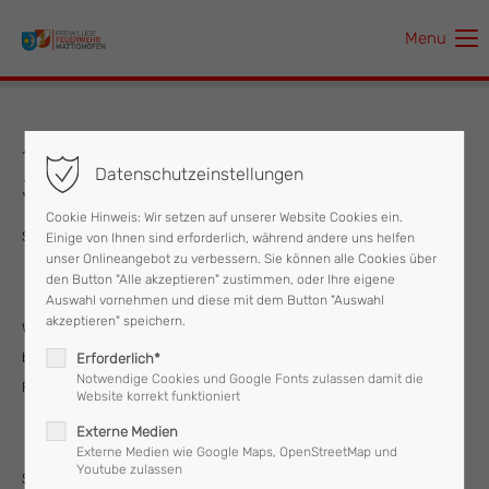
Menu
Der Eintrag "offcanvas-col1" existiert leider nicht.
Der Eintrag "offcanvas-col2" existiert leider nicht.
14.12.2019 Weihnachtsfeier der
Datenschutzeinstellungen
Jugendgruppe
Der Eintrag "offcanvas-col3" existiert leider nicht.
Cookie Hinweis: Wir setzen auf unserer Website Cookies ein.
Sehr geehrte Mattighofnerinnen und Mattighofner!
Einige von Ihnen sind erforderlich, während andere uns helfen
Der Eintrag "offcanvas-col4" existiert leider nicht.
unser Onlineangebot zu verbessern. Sie können alle Cookies über
den Button "Alle akzeptieren" zustimmen, oder Ihre eigene
Auswahl vornehmen und diese mit dem Button "Auswahl
akzeptieren" speichern.
Wie jedes Jahr wird auch heuer wieder am 24. Dezember von 08:30
bis 12:00 Uhr, die Jugendgruppe der Feuerwehr Mattighofen das
Erforderlich*
Notwendige Cookies und Google Fonts zulassen damit die
Friedenslicht im Stadtgebiet von Mattighofen verteilen.
Website korrekt funktioniert
Externe Medien
Externe Medien wie Google Maps, OpenStreetMap und
Youtube zulassen
Sie haben dabei auch wieder die Möglichkeit, eine kleine Spende