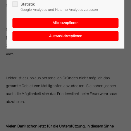
Statistik
dafür abzugeben.
Google Analytics und Matomo Analytics zulassen
Das gesammelte Geld wird dann wieder einem Guten Zweck
in
Mattighofen
zugute kommen bzw. einen Teil davon erhält wie jedes
Jahr, die Jugendgruppe der Feuerwehr für Ausflüge, Exkursionen
usw.
Leider ist es uns aus personellen Gründen nicht möglich das
gesamte Gebiet von Mattighofen abzudecken. Sie haben jedoch
auch die Möglichkeit sich das Friedenslicht beim Feuerwehrhaus
abzuholen.
Vielen Dank schon jetzt für die Unterstützung, in diesem Sinne