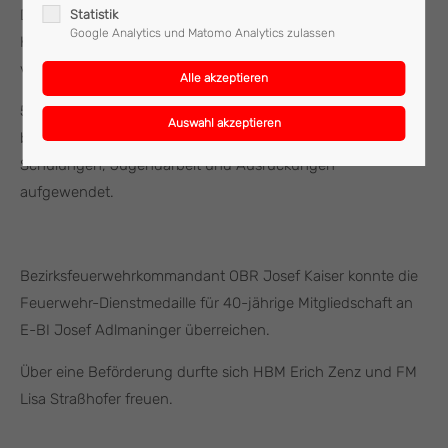
Der Schriftführer AW Thomas Gamperer und der
Statistik
Google Analytics und Matomo Analytics zulassen
Kassenführer AW Harald Daxner berichteten über das
vergangene Jahr.
50 Technische sowie 19 Brandeinsätze wurden 2019
bewältigt und zahlreiche Stunden für Übungen,
Schulungen, Jugendarbeit und Ausrückungen
aufgewendet.
Bezirksfeuerwehrkommandant OBR Josef Kaiser konnte die
Feuerwehr-Dienstmedaille für 40-jährige Mitgliedschaft an
E-BI Josef Adlmaninger überreichen.
Über eine Beförderung durfte sich HBM Erich Zenz und FM
Lisa Straßhofer freuen.