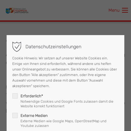
Menu
Der Eintrag "offcanvas-col1" existiert leider nicht.
Der Eintrag "offcanvas-col2" existiert leider nicht.
151. Vollversammlung
Datenschutzeinstellungen
Der Eintrag "offcanvas-col3" existiert leider nicht.
Am Samstag, den 29. Februar fand die 151. Vollversammlung
Cookie Hinweis: Wir setzen auf unserer Website Cookies ein.
der Freiwilligen Feuerwehr Mattighofen statt.
Einige von Ihnen sind erforderlich, während andere uns helfen
Der Eintrag "offcanvas-col4" existiert leider nicht.
unser Onlineangebot zu verbessern. Sie können alle Cookies über
den Button "Alle akzeptieren" zustimmen, oder Ihre eigene
Auswahl vornehmen und diese mit dem Button "Auswahl
akzeptieren" speichern.
Nach der Eröffnung durch HBI Roman Vorreiter folgte ein
Totengedenken. Dieses Jahr wurde vor allem an die
Erforderlich*
Notwendige Cookies und Google Fonts zulassen damit die
verstorbenen Kameraden Georg Gärtner und Franz Kalischko
Website korrekt funktioniert
(Partnerfeuerwehr FF Ittling) gedacht.
Externe Medien
Externe Medien wie Google Maps, OpenStreetMap und
Youtube zulassen