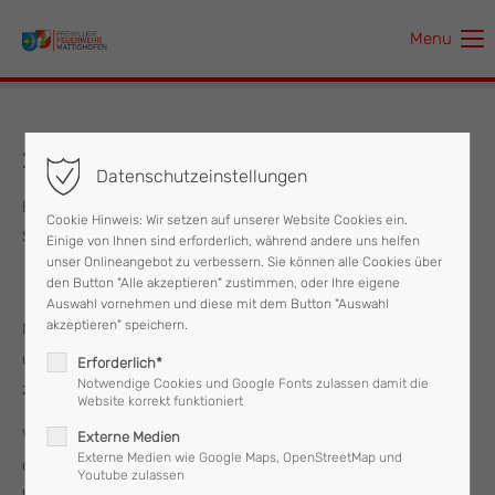
Menu
Der Eintrag "offcanvas-col1" existiert leider nicht.
Der Eintrag "offcanvas-col2" existiert leider nicht.
22.07.2022 Ferienaktion
Datenschutzeinstellungen
Der Eintrag "offcanvas-col3" existiert leider nicht.
Bei strahlendem Sonnenschein durften wir am 22. Juli eine
Cookie Hinweis: Wir setzen auf unserer Website Cookies ein.
Schar Kinder im Feuerwehrhaus begrüßen.
Einige von Ihnen sind erforderlich, während andere uns helfen
Der Eintrag "offcanvas-col4" existiert leider nicht.
unser Onlineangebot zu verbessern. Sie können alle Cookies über
den Button "Alle akzeptieren" zustimmen, oder Ihre eigene
Auswahl vornehmen und diese mit dem Button "Auswahl
akzeptieren" speichern.
Mit voller Motivation und Freude absolvierten sie
unterschiedlichste Stationen und lernten so spielerisch mehr
Erforderlich*
Notwendige Cookies und Google Fonts zulassen damit die
zum Thema Feuerwehr.
Website korrekt funktioniert
Voller Begeisterung durften sie selbst die Schutzausrüstung
Externe Medien
Externe Medien wie Google Maps, OpenStreetMap und
eines Feuerwehrlers probieren, konnten testen wie das
Youtube zulassen