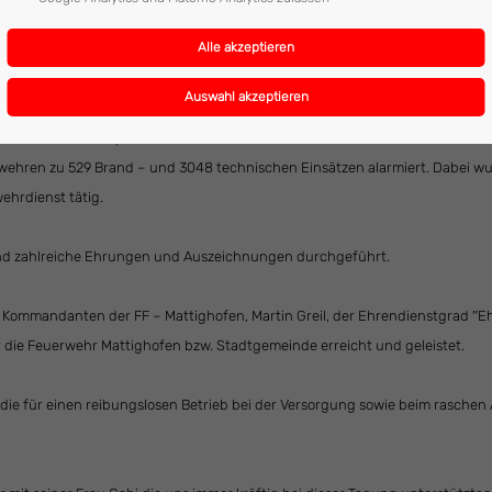
r Stadt Mattighofen Friedrich Schwarzenhofer konnten zahlreiche Ehrengä
fgang Kronsteiner, E – OBR Alois Wengler sowie zahlreiche Funktionäre de
 wurden zum Beispiel die
erwehren zu 529 Brand – und 3048 technischen Einsätzen alarmiert. Dabei w
ehrdienst tätig.
und zahlreiche Ehrungen und Auszeichnungen durchgeführt.
Kommandanten der FF – Mattighofen, Martin Greil, der Ehrendienstgrad ″Eh
r die Feuerwehr Mattighofen bzw. Stadtgemeinde erreicht und geleistet.
n die für einen reibungslosen Betrieb bei der Versorgung sowie beim rasc