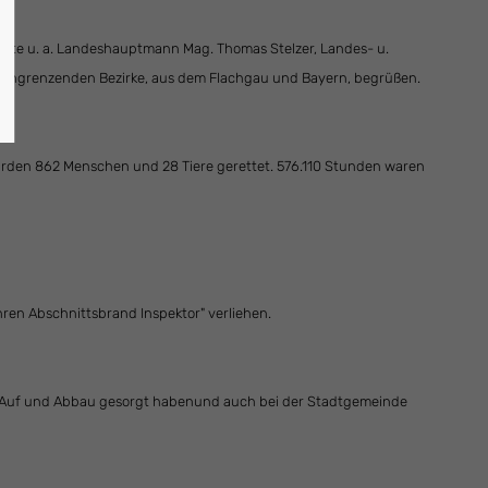
ste u. a. Landeshauptmann Mag. Thomas Stelzer, Landes- u.
r angrenzenden Bezirke, aus dem Flachgau und Bayern, begrüßen.
urden 862 Menschen und 28 Tiere gerettet. 576.110 Stunden waren
ren Abschnittsbrand Inspektor" verliehen.
hen Auf und Abbau gesorgt habenund auch bei der Stadtgemeinde