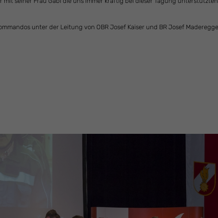
mit seiner Frau Gabi die uns immer kräftig bei dieser Tagung unterstützten
rkommandos unter der Leitung von OBR Josef Kaiser und BR Josef Maderegge