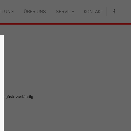
TTUNG
ÜBER UNS
SERVICE
KONTAKT
istiert
Der Eintrag "offcanvas-col4" existiert
leider nicht.
rengäste zuständig.
e.