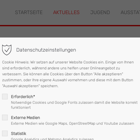
STARTSEITE
AKTUELLES
JUGEND
AUSSTA
"offcanvas-col2" existiert
Der Eintrag "offcanvas-col3" ex
leider nicht.
Datenschutzeinstellungen
agung in Mattighofen
Cookie Hinweis: Wir setzen auf unserer Website Cookies ein. Einige von Ihnen
sind erforderlich, während andere uns helfen unser Onlineangebot zu
verbessern. Sie können alle Cookies über den Button "Alle akzeptieren"
zustimmen, oder Ihre eigene Auswahl vornehmen und diese mit dem Button
"Auswahl akzeptieren" speichern.
le die Bezirkstagung der 81 Feuerwehren des Bezirkes Braunau statt.
Erforderlich*
Notwendige Cookies und Google Fonts zulassen damit die Website korrekt
w. mit der Versorgung der ca. 800 anwesenden Feuerwehrkameraden und Eh
funktioniert
Externe Medien
fen unter der Leitung von Andreas Hölzl für gehörigen Schwung in der Hall
Externe Medien wie Google Maps, OpenStreetMap und Youtube zulassen
Statistik
attighofen unter der Leitung von Kapellmeister Daniel Mühlbacher.
Google Analytics und Matomo Analytics zulassen