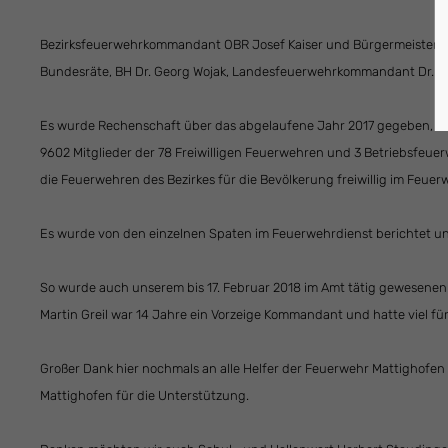
Bezirksfeuerwehrkommandant OBR Josef Kaiser und Bürgermeister de
Bundesräte, BH Dr. Georg Wojak, Landesfeuerwehrkommandant Dr. Wol
Es wurde Rechenschaft über das abgelaufene Jahr 2017 gegeben, so
9602 Mitglieder der 78 Freiwilligen Feuerwehren und 3 Betriebsfeu
die Feuerwehren des Bezirkes für die Bevölkerung freiwillig im Feuerw
Es wurde von den einzelnen Spaten im Feuerwehrdienst berichtet 
So wurde auch unserem bis 17. Februar 2018 im Amt tätig gewesenen 
Martin Greil war 14 Jahre ein Vorzeige Kommandant und hatte viel fü
Großer Dank hier nochmals an alle Helfer der Feuerwehr Mattighofe
Mattighofen für die Unterstützung.