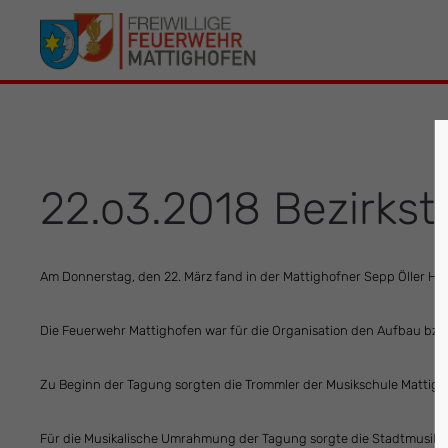
Der Eintrag "offcanvas-col1" existiert leider
Der Eintrag 
nicht.
leider nicht.
22.o3.2018 Bezirkst
Am Donnerstag, den 22. März fand in der Mattighofner Sepp Öller Hal
Die Feuerwehr Mattighofen war für die Organisation den Aufbau bz
Zu Beginn der Tagung sorgten die Trommler der Musikschule Mattigho
Für die Musikalische Umrahmung der Tagung sorgte die Stadtmusik M