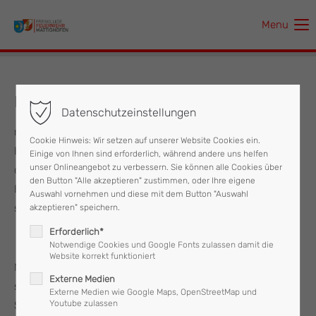
Menu
Der Eintrag "offcanvas-col1" existiert leider nicht.
Der Eintrag "offcanvas-col2" existiert leider nicht.
Elternabend der Feuerwehrjugend
Datenschutzeinstellungen
Der Eintrag "offcanvas-col3" existiert leider nicht.
m Freitag dem 03. September fand der jährliche
Cookie Hinweis: Wir setzen auf unserer Website Cookies ein.
Elternabend der Feuerwehrjugend Mattighofen statt, an
Einige von Ihnen sind erforderlich, während andere uns helfen
Der Eintrag "offcanvas-col4" existiert leider nicht.
unser Onlineangebot zu verbessern. Sie können alle Cookies über
dem die Kinder der Jugendfeuerwehr bei einer kleinen
den Button "Alle akzeptieren" zustimmen, oder Ihre eigene
Einsatzübung, ihr bereits erlerntes Können unter Beweis
Auswahl vornehmen und diese mit dem Button "Auswahl
stellten.
akzeptieren" speichern.
Erforderlich*
Notwendige Cookies und Google Fonts zulassen damit die
Website korrekt funktioniert
Nach dem „Brand aus“ gab es von den anwesenden Eltern
Externe Medien
sowie vom anwesenden Bürgermeister Friedrich
Externe Medien wie Google Maps, OpenStreetMap und
Youtube zulassen
Schwarzenhofer und Kommandant HBI Roman Vorreiter