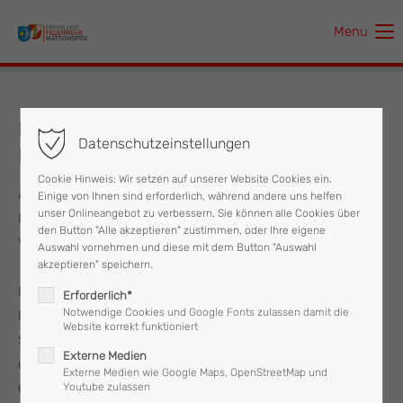
Menu
Der Eintrag "offcanvas-col1" existiert leider nicht.
Der Eintrag "offcanvas-col2" existiert leider nicht.
Feuerwehr Mattighofen spendet an
Datenschutzeinstellungen
Kollegen aus Griechenland
Der Eintrag "offcanvas-col3" existiert leider nicht.
Cookie Hinweis: Wir setzen auf unserer Website Cookies ein.
Am Dienstag kam das Team der „Griechenland-Hilfe“ zur
Einige von Ihnen sind erforderlich, während andere uns helfen
Der Eintrag "offcanvas-col4" existiert leider nicht.
unser Onlineangebot zu verbessern. Sie können alle Cookies über
Feuerwehr nach Mattighofen, wo Kommandant ABI Roman
den Button "Alle akzeptieren" zustimmen, oder Ihre eigene
Vorreiter eine Vielzahl an Sachspenden übergeben durfte.
Auswahl vornehmen und diese mit dem Button "Auswahl
akzeptieren" speichern.
Einen ganzen Bus voll ausgemusterte Helme, Einsatzjacken,
Erforderlich*
Notwendige Cookies und Google Fonts zulassen damit die
Einsatzoveralls, Atemschutzmasken, Desinfektionsmittel,
Website korrekt funktioniert
Socken, Mundmasken spendete die Feuerwehr Mattighofen
Externe Medien
und die Feuerwehr Pfaffstätt an den Verein
Externe Medien wie Google Maps, OpenStreetMap und
Griechenlandhilfe.
Youtube zulassen