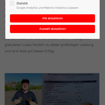
anspruchsvollsten Prüfungen im Feuerwehrwesen und
Statistik
Google Analytics und Matomo Analytics zulassen
fordert umfangreiches Fachwissen sowie praktisches
Können in verschiedensten Bereichen des
Feuerwehrdienstes. Monatelange Vorbereitung ist dafür
nötig.
Die Kameradinnen und Kameraden der FF Mattighofen
gratulieren Lukas herzlich zu dieser großartigen Leistung
und sind stolz auf diesen Erfolg.