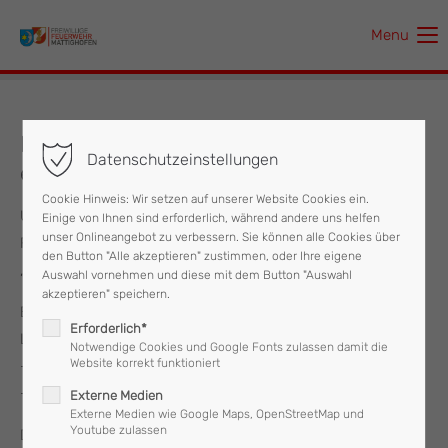
Menu
Der Eintrag "offcanvas-col1" existiert leider nicht.
Der Eintrag "offcanvas-col2" existiert leider nicht.
Feuerwehrleistungsabzeichen in Gold
Datenschutzeinstellungen
erfolgreich bestanden
Der Eintrag "offcanvas-col3" existiert leider nicht.
Cookie Hinweis: Wir setzen auf unserer Website Cookies ein.
Unser Kamerad Lukas Dax hat heute das
Einige von Ihnen sind erforderlich, während andere uns helfen
Der Eintrag "offcanvas-col4" existiert leider nicht.
unser Onlineangebot zu verbessern. Sie können alle Cookies über
Feuerwehrleistungsabzeichen in Gold – auch als
den Button "Alle akzeptieren" zustimmen, oder Ihre eigene
„Feuerwehrmatura“ bekannt – erfolgreich bestanden.
Auswahl vornehmen und diese mit dem Button "Auswahl
akzeptieren" speichern.
Besonders erfreulich sind dabei seine hervorragenden
Erforderlich*
Leistungen:
Notwendige Cookies und Google Fonts zulassen damit die
Website korrekt funktioniert
- 2. Platz in der Bezirkswertung
- 12. Platz in der Landeswertung
Externe Medien
Externe Medien wie Google Maps, OpenStreetMap und
Youtube zulassen
Das Feuerwehrleistungsabzeichen in Gold zählt zu den