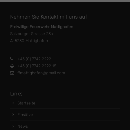
Nehmen Sie Kontakt mit uns auf
Freiwillige Feuerwehr Mattighofen
Salzburger Strasse 23a
A-5230 Mattighofen
+43 (0) 7742 2222
+43 (0) 7742 2222 15
ffmattighofen@gmail.com
Links
Startseite
Einsätze
News