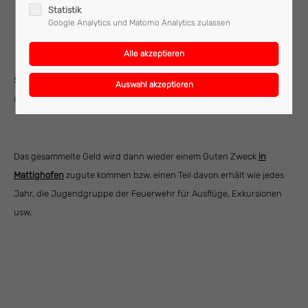
Statistik
Google Analytics und Matomo Analytics zulassen
Sie haben dabei auch wieder die Möglichkeit, eine kleine Spende
dafür abzugeben.
Das gesammelte Geld wird dann wieder einem Guten Zweck
in
Mattighofen
zugute kommen bzw. einen Teil davon erhält wie jedes
Jahr, die Jugendgruppe der Feuerwehr für Ausflüge, Exkursionen
usw.