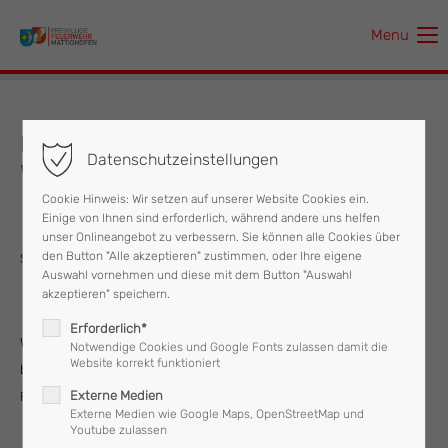
Menu
Der Eintrag "offcanvas-col1" existiert leider nicht.
Der Eintrag "offcanvas-col2" existiert leider nicht.
Friedenslichtaktion und
Datenschutzeinstellungen
Weihnachtsgrüße
Der Eintrag "offcanvas-col3" existiert leider nicht.
Cookie Hinweis: Wir setzen auf unserer Website Cookies ein.
Einige von Ihnen sind erforderlich, während andere uns helfen
Der Eintrag "offcanvas-col4" existiert leider nicht.
unser Onlineangebot zu verbessern. Sie können alle Cookies über
den Button "Alle akzeptieren" zustimmen, oder Ihre eigene
Sehr geehrte Mattighofnerinnen und Mattighofner!
Auswahl vornehmen und diese mit dem Button "Auswahl
akzeptieren" speichern.
Erforderlich*
Wie jedes Jahr wird auch heuer wieder am 24. Dezember von 08:30
Notwendige Cookies und Google Fonts zulassen damit die
Website korrekt funktioniert
bis 12:00 Uhr, die Jugendgruppe der Feuerwehr Mattighofen das
Externe Medien
Friedenslicht im Stadtgebiet von Mattighofen verteilen.
Externe Medien wie Google Maps, OpenStreetMap und
Youtube zulassen