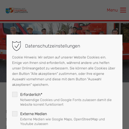
Menu
Der Eintrag "offcanvas-col1" existiert leider nicht.
Der Eintrag "offcanvas-col2" existiert leider nicht.
Datenschutzeinstellungen
Der Eintrag "offcanvas-col3" existiert leider nicht.
Cookie Hinweis: Wir setzen auf unserer Website Cookies ein.
Einige von Ihnen sind erforderlich, während andere uns helfen
Der Eintrag "offcanvas-col4" existiert leider nicht.
unser Onlineangebot zu verbessern. Sie können alle Cookies über
den Button "Alle akzeptieren" zustimmen, oder Ihre eigene
Auswahl vornehmen und diese mit dem Button "Auswahl
akzeptieren" speichern.
Erforderlich*
Feuerwehrjugend
Notwendige Cookies und Google Fonts zulassen damit die
Website korrekt funktioniert
Mit Spiel und Spaß werden den Jugendlichen die Aufgaben
Externe Medien
für den späteren Aktivdienst bei der Feuerwehr beigebracht.
Externe Medien wie Google Maps, OpenStreetMap und
Youtube zulassen
Derzeit besteht die Jugendfeuerwehr Mattighofen aus acht